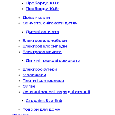
Гіроборди 10.0″
Гіроборди 10.5″
Дріфт-карти
Санчата, снігокати дитячі
Дитячі санчата
Електровелонабори
Електровелосипеди
Електросамокати
Дитячі трюкові самокати
Електроскутери
Масажери
Плати і контролери
Сигвеї
Сонячні панелі і зарядні станції
Старлінк Starlink
Товари для дому