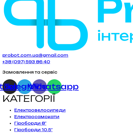
probot.com.ua@gmail.com
+38 (097) 593 86 40
Замовлення та сервіс
stagram
Telegram
Viber
Whatsapp
КАТЕГОРІЇ
Електровелосипеди
Електросамокати
Гіроборди 8"
Гіроборди 10.5"