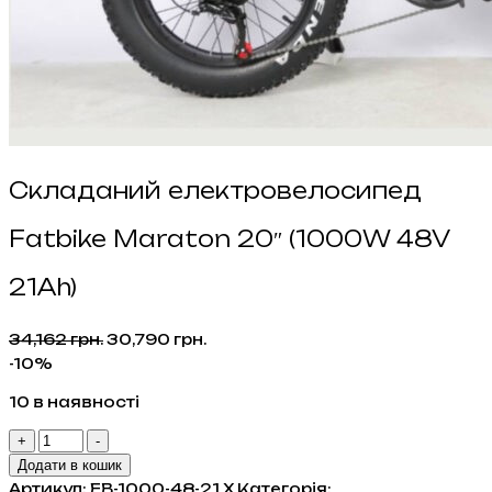
Складаний електровелосипед
Fatbike Maraton 20″ (1000W 48V
21Ah)
Оригінальна
Поточна
34,162
грн.
30,790
грн.
ціна:
ціна:
-10%
34,162 грн..
30,790 грн..
10 в наявності
Складаний
+
-
електровелосипед
Додати в кошик
Fatbike
Артикул:
ЕВ-1000-48-21 Х
Категорія: