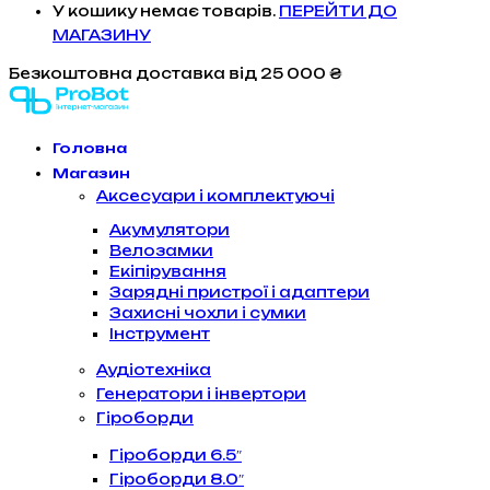
У кошику немає товарів.
ПЕРЕЙТИ ДО
МАГАЗИНУ
Безкоштовна доставка
від 25 000 ₴
Головна
Магазин
Аксесуари і комплектуючі
Акумулятори
Велозамки
Екіпірування
Зарядні пристрої і адаптери
Захисні чохли і сумки
Інструмент
Аудіотехніка
Генератори і інвертори
Гіроборди
Гіроборди 6.5″
Гіроборди 8.0″