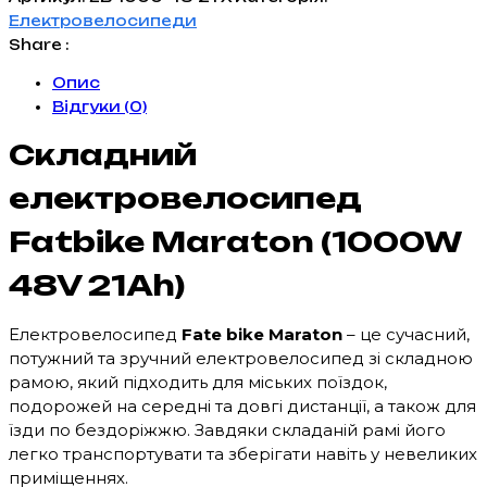
Maraton
Електровелосипеди
20"
Share :
(1000W
Опис
48V
Відгуки (0)
21Ah)
кількість
Складний
електровелосипед
Fatbike Maraton (1000W
48V 21Ah)
Електровелосипед
Fate bike Maraton
– це сучасний,
потужний та зручний електровелосипед зі складною
рамою, який підходить для міських поїздок,
подорожей на середні та довгі дистанції, а також для
їзди по бездоріжжю. Завдяки складаній рамі його
легко транспортувати та зберігати навіть у невеликих
приміщеннях.