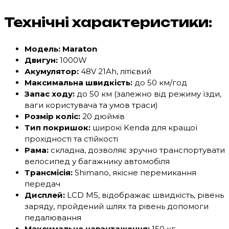
Технічні характеристики:
Модель: Maraton
Двигун:
1000W
Акумулятор:
48V 21Ah, літієвий
Максимальна швидкість:
до 50 км/год
Запас ходу:
до 50 км (залежно від режиму їзди,
ваги користувача та умов траси)
Розмір коліс:
20 дюймів
Тип покришок:
широкі Kenda для кращої
прохідності та стійкості
Рама:
складна, дозволяє зручно транспортувати
велосипед у багажнику автомобіля
Трансмісія:
Shimano, якісне перемикання
передач
Дисплей:
LCD M5, відображає швидкість, рівень
заряду, пройдений шлях та рівень допомоги
педалювання
Максимальне навантаження:
150 кг