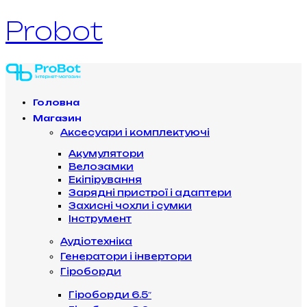
Probot
Головна
Магазин
Аксесуари і комплектуючі
Акумулятори
Велозамки
Екіпірування
Зарядні пристрої і адаптери
Захисні чохли і сумки
Інструмент
Аудіотехніка
Генератори і інвертори
Гіроборди
Гіроборди 6.5″