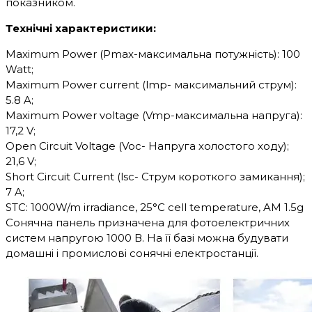
показником.
Технічні характеристики:
Maximum Power (Pmax-максимальна потужність): 100
Watt;
Maximum Power current (lmp- максимальний струм):
5.8 A;
Maximum Power voltage (Vmp-максимальна напруга):
17,2 V;
Open Circuit Voltage (Voc- Напруга холостого ходу);
21,6 V;
Short Circuit Current (lsc- Струм короткого замикання);
7 A;
STC: 1000W/m irradiance, 25°C cell temperature, AM 1.5g
Сонячна панель призначена для фотоелектричних
систем напругою 1000 В. На її базі можна будувати
домашні і промислові сонячні електростанції.