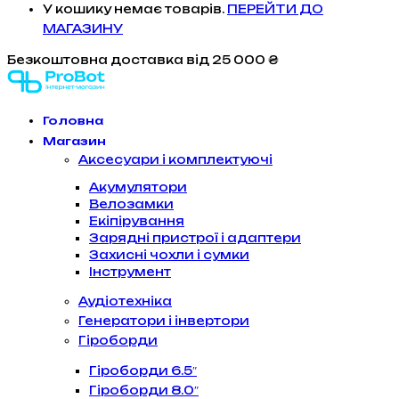
У кошику немає товарів.
ПЕРЕЙТИ ДО
МАГАЗИНУ
Безкоштовна доставка
від 25 000 ₴
Головна
Магазин
Аксесуари і комплектуючі
Акумулятори
Велозамки
Екіпірування
Зарядні пристрої і адаптери
Захисні чохли і сумки
Інструмент
Аудіотехніка
Генератори і інвертори
Гіроборди
Гіроборди 6.5″
Гіроборди 8.0″