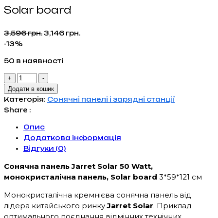
Solar board
Оригінальна
Поточна
3,596
грн.
3,146
грн.
ціна:
ціна:
-13%
3,596 грн..
3,146 грн..
50 в наявності
Сонячнапанель
+
-
Jarret
Додати в кошик
Solar
Категорія:
Сонячні панелі і зарядні станції
100
Share :
Watt,
Опис
монокристалічна
Додаткова інформація
панель,
Відгуки (0)
Solar
board
Сонячна панель Jarret Solar 50 Watt,
кількість
монокристалічна панель, Solar board
3*59*121 см
Монокристалічна кремнієва сонячна панель від
лідера китайського ринку
Jarret Solar
. Приклад
оптимального поєднання відмінних технічних