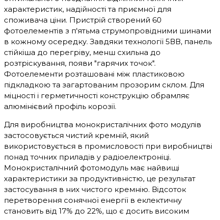
характеристик, надійності та приємної для
споживача ціни. Пристрій створений 60
фотоелементів з п'ятьма струмопровідними шинами
в кожному осередку. Завдяки технології 5ВВ, панель
стійкіша до перегріву, менш схильна до
розтріскування, появи "гарячих точок".
Фотоелементи розташовані між пластиковою
підкладкою та загартованим прозорим склом. Для
міцності і герметичності конструкцію обрамляє
алюмінієвий профіль корозії.
Для виробництва монокристалічних фото модулів
застосовується чистий кремній, який
використовується в промисловості при виробництві
понад точних приладів у радіоелектроніці.
Монокристалічний фотомодуль має найвищі
характеристики за продуктивністю, це результат
застосування в них чистого кремнію. Відсоток
перетворення сонячної енергії в еклектичну
становить від 17% до 22%, що є досить високим