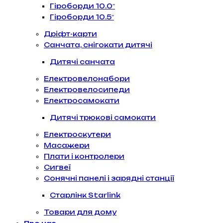
Гіроборди 10.0″
Гіроборди 10.5″
Дріфт-карти
Санчата, снігокати дитячі
Дитячі санчата
Електровелонабори
Електровелосипеди
Електросамокати
Дитячі трюкові самокати
Електроскутери
Масажери
Плати і контролери
Сигвеї
Сонячні панелі і зарядні станції
Старлінк Starlink
Товари для дому