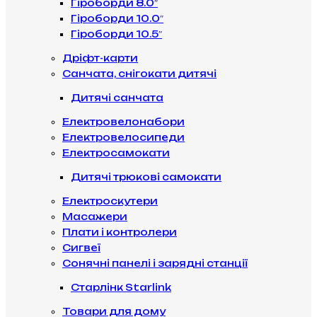
Гіроборди 8.0″
Гіроборди 10.0″
Гіроборди 10.5″
Дріфт-карти
Санчата, снігокати дитячі
Дитячі санчата
Електровелонабори
Електровелосипеди
Електросамокати
Дитячі трюкові самокати
Електроскутери
Масажери
Плати і контролери
Сигвеї
Сонячні панелі і зарядні станції
Старлінк Starlink
Товари для дому