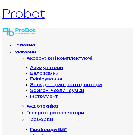
Probot
Головна
Магазин
Аксесуари і комплектуючі
Акумулятори
Велозамки
Екіпірування
Зарядні пристрої і адаптери
Захисні чохли і сумки
Інструмент
Аудіотехніка
Генератори і інвертори
Гіроборди
Гіроборди 6.5″