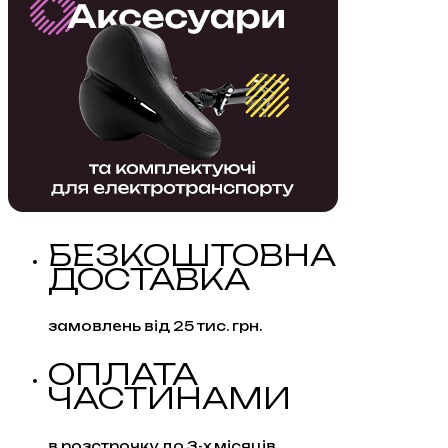
БЕЗПЕРЕБІЙНОГО
ЖИВЛЕННЯ
ДЛЯ
WI-
FI
40
Вт
кількість
БЕЗКОШТОВНА
ДОСТАВКА
замовлень від 25 тис. грн.
ОПЛАТА
ЧАСТИНАМИ
в розстрочку до 3-х місяців