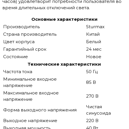
часов) удовлетворит потребности пользователя во
время длительных отключений света.
Основные характеристики
Производитель
Sturmax
Страна производитель
Китай
Цвет корпуса
Белый
Гарантийный срок
24 мес
Состояние
Новое
Технические характеристики
Частота тока
50 Гц
Минимальное входное
85 В
напряжение
Максимальное входное
270 В
напряжение
Чистая
Форма выходного напряжения
синусоида
Выходное напряжение
220 В
Выходная мощность
40 Вт