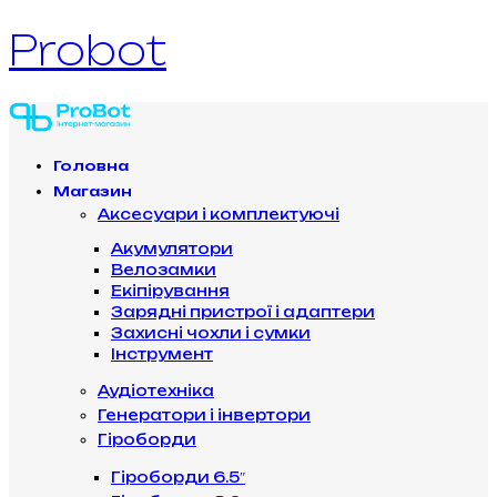
Probot
Головна
Магазин
Аксесуари і комплектуючі
Акумулятори
Велозамки
Екіпірування
Зарядні пристрої і адаптери
Захисні чохли і сумки
Інструмент
Аудіотехніка
Генератори і інвертори
Гіроборди
Гіроборди 6.5″