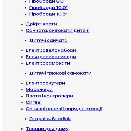
Гіроборди 8.0″
Гіроборди 10.0″
Гіроборди 10.5″
Дріфт-карти
Санчата, снігокати дитячі
Дитячі санчата
Електровелонабори
Електровелосипеди
Електросамокати
Дитячі трюкові самокати
Електроскутери
Масажери
Плати і контролери
Сигвеї
Сонячні панелі і зарядні станції
Старлінк Starlink
Товари для дому