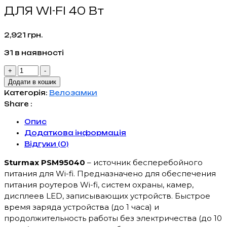
ДЛЯ WI-FI 40 Вт
2,921
грн.
31 в наявності
STURMAX
+
-
PSM95040
Додати в кошик
ДЖЕРЕЛО
Категорія:
Велозамки
БЕЗПЕРЕБІЙНОГО
Share :
ЖИВЛЕННЯ
Опис
ДЛЯ
Додаткова інформація
WI-
Відгуки (0)
FI
40
Sturmax PSM95040
– источник бесперебойного
Вт
питания для Wi-fi. Предназначено для обеспечения
кількість
питания роутеров Wi-fi, систем охраны, камер,
дисплеев LED, записывающих устройств. Быстрое
время заряда устройства (до 1 часа) и
продолжительность работы без электричества (до 10