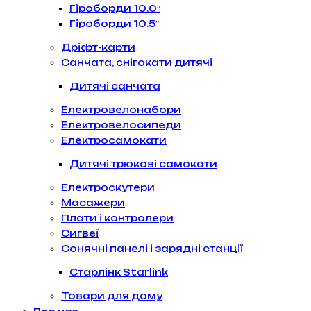
Гіроборди 10.0″
Гіроборди 10.5″
Дріфт-карти
Санчата, снігокати дитячі
Дитячі санчата
Електровелонабори
Електровелосипеди
Електросамокати
Дитячі трюкові самокати
Електроскутери
Масажери
Плати і контролери
Сигвеї
Сонячні панелі і зарядні станції
Старлінк Starlink
Товари для дому