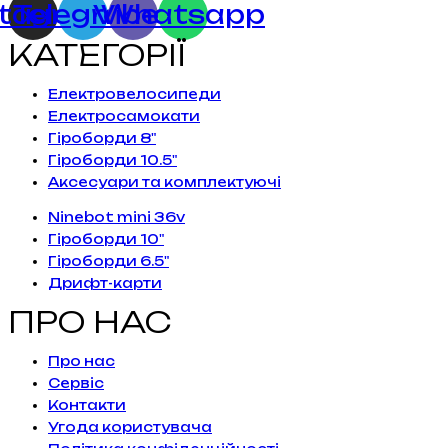
stagram
Telegram
Viber
Whatsapp
КАТЕГОРІЇ
Електровелосипеди
Електросамокати
Гіроборди 8"
Гіроборди 10.5"
Аксесуари та комплектуючі
Ninebot mini 36v
Гіроборди 10"
Гіроборди 6.5"
Дрифт-карти
ПРО НАС
Про нас
Сервiс
Контакти
Угода користувача