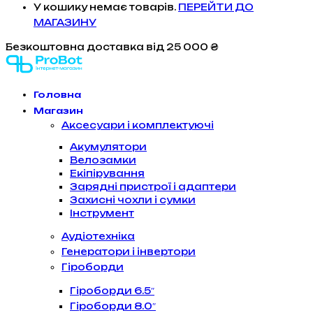
У кошику немає товарів.
ПЕРЕЙТИ ДО
МАГАЗИНУ
Безкоштовна доставка
від 25 000 ₴
Головна
Магазин
Аксесуари і комплектуючі
Акумулятори
Велозамки
Екіпірування
Зарядні пристрої і адаптери
Захисні чохли і сумки
Інструмент
Аудіотехніка
Генератори і інвертори
Гіроборди
Гіроборди 6.5″
Гіроборди 8.0″