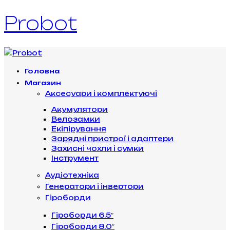
Probot
Головна
Магазин
Аксесуари і комплектуючі
Акумулятори
Велозамки
Екіпірування
Зарядні пристрої і адаптери
Захисні чохли і сумки
Інструмент
Аудіотехніка
Генератори і інвертори
Гіроборди
Гіроборди 6.5″
Гіроборди 8.0″