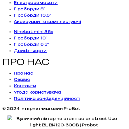
Електросамокати
Гіроборди 8"
Гіроборди 10.5"
Аксесуари та комплектуючі
Ninebot mini 36v
Гіроборди 10"
Гіроборди 6.5"
Дрифт-карти
ПРО НАС
Про нас
Сервiс
Контакти
Угода користувача
Політика конфіденційності
© 2024 Інтернет-магазин ProBot