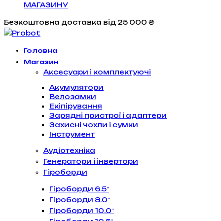
МАГАЗИНУ
Безкоштовна доставка
від 25 000 ₴
Головна
Магазин
Аксесуари і комплектуючі
Акумулятори
Велозамки
Екіпірування
Зарядні пристрої і адаптери
Захисні чохли і сумки
Інструмент
Аудіотехніка
Генератори і інвертори
Гіроборди
Гіроборди 6.5″
Гіроборди 8.0″
Гіроборди 10.0″