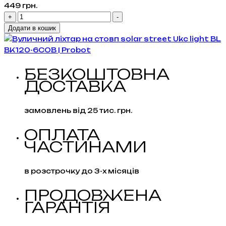
449
грн.
Вуличний
+
-
ліхтар
Додати в кошик
на
стовп
solar
БЕЗКОШТОВНА
street
ДОСТАВКА
Ukc
light
BL
замовлень від 25 тис. грн.
BK120-
6COB
ОПЛАТА
кількість
ЧАСТИНАМИ
в розстрочку до 3-х місяців
ПРОДОВЖЕНА
ГАРАНТІЯ