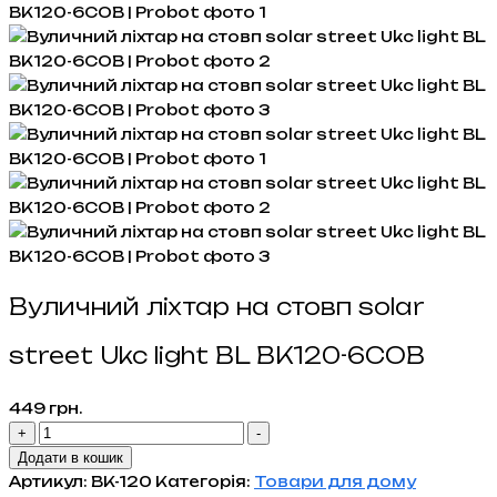
Вуличний ліхтар на стовп solar
street Ukc light BL BK120-6COB
449
грн.
Вуличний
+
-
ліхтар
Додати в кошик
на
Артикул:
BK-120
Категорія:
Товари для дому