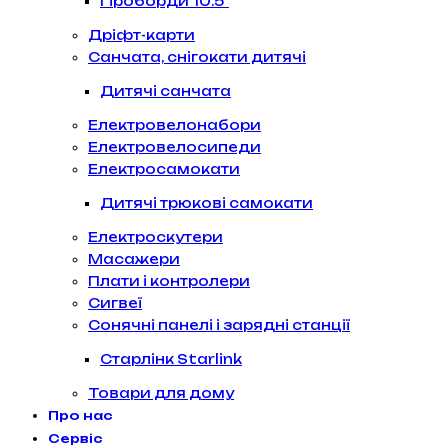
Гіроборди 10.5″
Дріфт-карти
Санчата, снігокати дитячі
Дитячі санчата
Електровелонабори
Електровелосипеди
Електросамокати
Дитячі трюкові самокати
Електроскутери
Масажери
Плати і контролери
Сигвеї
Сонячні панелі і зарядні станції
Старлінк Starlink
Товари для дому
Про нас
Сервіс