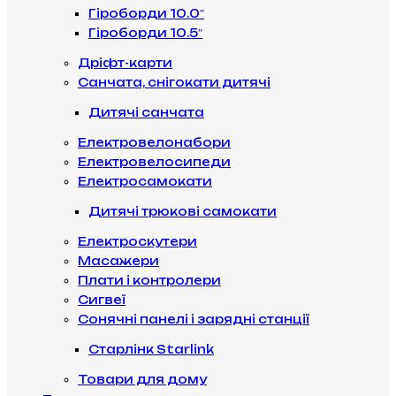
Гіроборди 10.0″
Гіроборди 10.5″
Дріфт-карти
Санчата, снігокати дитячі
Дитячі санчата
Електровелонабори
Електровелосипеди
Електросамокати
Дитячі трюкові самокати
Електроскутери
Масажери
Плати і контролери
Сигвеї
Сонячні панелі і зарядні станції
Старлінк Starlink
Товари для дому