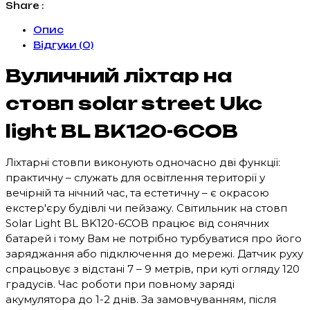
стовп
Share :
solar
Опис
street
Відгуки (0)
Ukc
light
Вуличний ліхтар на
BL
BK120-
стовп solar street Ukc
6COB
light BL BK120-6COB
кількість
Ліхтарні стовпи виконують одночасно дві функції:
практичну – служать для освітлення території у
вечірній та нічний час, та естетичну – є окрасою
екстер'єру будівлі чи пейзажу. Світильник на стовп
Solar Light BL BK120-6COB працює від сонячних
батарей і тому Вам не потрібно турбуватися про його
заряджання або підключення до мережі. Датчик руху
спрацьовує з відстані 7 – 9 метрів, при куті огляду 120
градусів. Час роботи при повному заряді
акумулятора до 1-2 днів. За замовчуванням, після