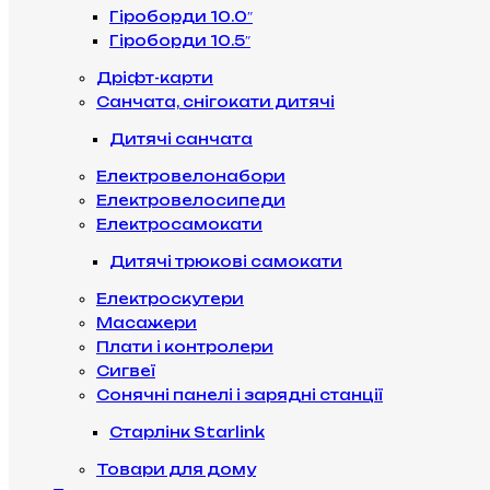
Гіроборди 10.0″
Гіроборди 10.5″
Дріфт-карти
Санчата, снігокати дитячі
Дитячі санчата
Електровелонабори
Електровелосипеди
Електросамокати
Дитячі трюкові самокати
Електроскутери
Масажери
Плати і контролери
Сигвеї
Сонячні панелі і зарядні станції
Старлінк Starlink
Товари для дому