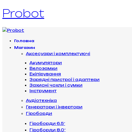
Probot
Головна
Магазин
Аксесуари і комплектуючі
Акумулятори
Велозамки
Екіпірування
Зарядні пристрої і адаптери
Захисні чохли і сумки
Інструмент
Аудіотехніка
Генератори і інвертори
Гіроборди
Гіроборди 6.5″
Гіроборди 8.0″