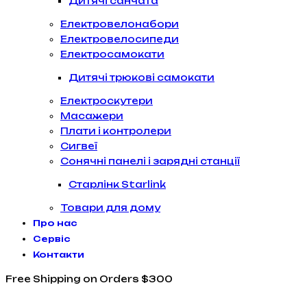
Дитячі санчата
Електровелонабори
Електровелосипеди
Електросамокати
Дитячі трюкові самокати
Електроскутери
Масажери
Плати і контролери
Сигвеї
Сонячні панелі і зарядні станції
Старлінк Starlink
Товари для дому
Про нас
Сервіс
Контакти
Free Shipping on Orders $300