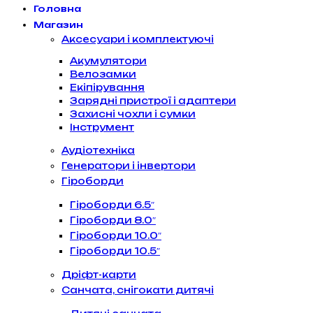
Головна
Магазин
Аксесуари і комплектуючі
Акумулятори
Велозамки
Екіпірування
Зарядні пристрої і адаптери
Захисні чохли і сумки
Інструмент
Аудіотехніка
Генератори і інвертори
Гіроборди
Гіроборди 6.5″
Гіроборди 8.0″
Гіроборди 10.0″
Гіроборди 10.5″
Дріфт-карти
Санчата, снігокати дитячі