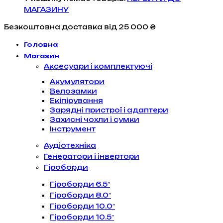
МАГАЗИНУ
Безкоштовна доставка
від 25 000 ₴
Головна
Магазин
Аксесуари і комплектуючі
Акумулятори
Велозамки
Екіпірування
Зарядні пристрої і адаптери
Захисні чохли і сумки
Інструмент
Аудіотехніка
Генератори і інвертори
Гіроборди
Гіроборди 6.5″
Гіроборди 8.0″
Гіроборди 10.0″
Гіроборди 10.5″