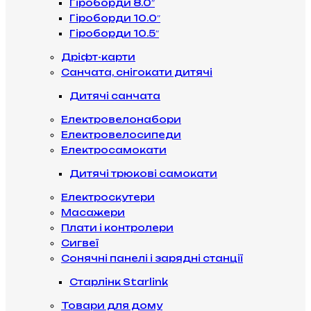
Гіроборди 8.0″
Гіроборди 10.0″
Гіроборди 10.5″
Дріфт-карти
Санчата, снігокати дитячі
Дитячі санчата
Електровелонабори
Електровелосипеди
Електросамокати
Дитячі трюкові самокати
Електроскутери
Масажери
Плати і контролери
Сигвеї
Сонячні панелі і зарядні станції
Старлінк Starlink
Товари для дому