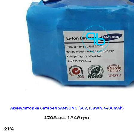
Акумуляторна батарея SAMSUNG (36V, 158Wh, 4400mAh)
Оригінальна
Поточна
1,798
грн.
1,348
грн.
ціна:
ціна:
-21%
1,798 грн..
1,348 грн..