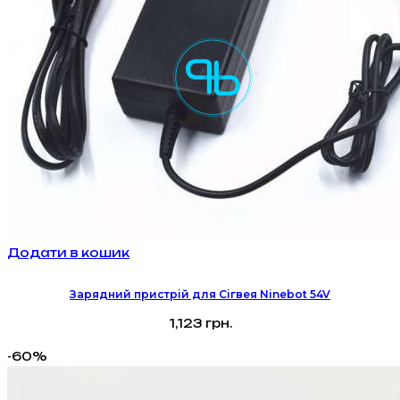
Додати в кошик
Зарядний пристрій для Сігвея Ninebot 54V
1,123
грн.
-60%