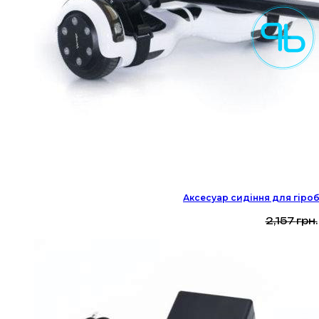
Аксесуар сидіння для гіроб
2,157
грн.