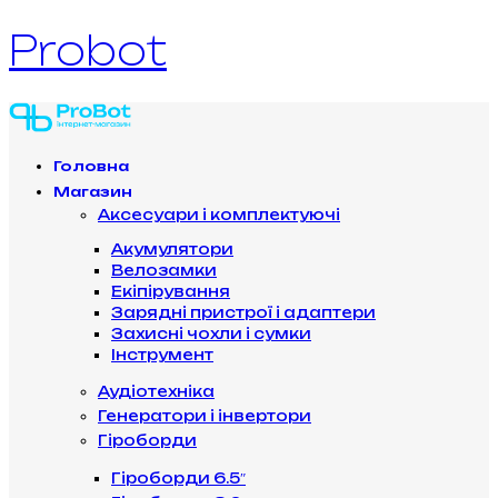
Probot
Головна
Магазин
Аксесуари і комплектуючі
Акумулятори
Велозамки
Екіпірування
Зарядні пристрої і адаптери
Захисні чохли і сумки
Інструмент
Аудіотехніка
Генератори і інвертори
Гіроборди
Гіроборди 6.5″