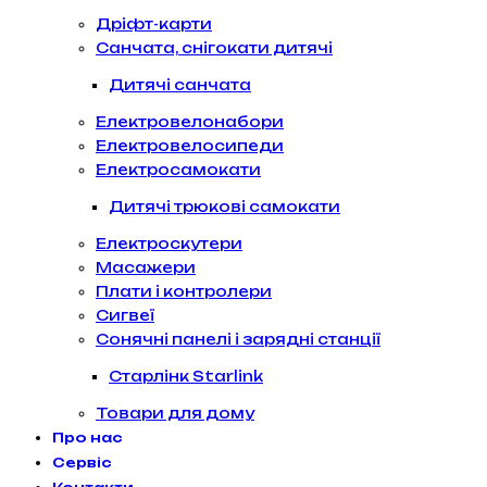
Дріфт-карти
Санчата, снігокати дитячі
Дитячі санчата
Електровелонабори
Електровелосипеди
Електросамокати
Дитячі трюкові самокати
Електроскутери
Масажери
Плати і контролери
Сигвеї
Сонячні панелі і зарядні станції
Старлінк Starlink
Товари для дому
Про нас
Сервіс