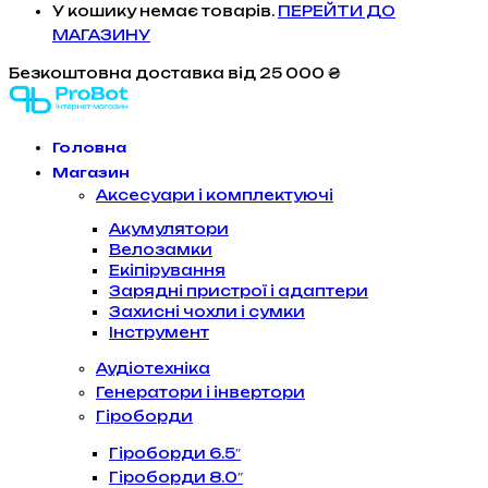
У кошику немає товарів.
ПЕРЕЙТИ ДО
МАГАЗИНУ
Безкоштовна доставка
від 25 000 ₴
Головна
Магазин
Аксесуари і комплектуючі
Акумулятори
Велозамки
Екіпірування
Зарядні пристрої і адаптери
Захисні чохли і сумки
Інструмент
Аудіотехніка
Генератори і інвертори
Гіроборди
Гіроборди 6.5″
Гіроборди 8.0″