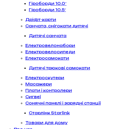
Гіроборди 10.0″
Гіроборди 10.5″
Дріфт-карти
Санчата, снігокати дитячі
Дитячі санчата
Електровелонабори
Електровелосипеди
Електросамокати
Дитячі трюкові самокати
Електроскутери
Масажери
Плати і контролери
Сигвеї
Сонячні панелі і зарядні станції
Старлінк Starlink
Товари для дому