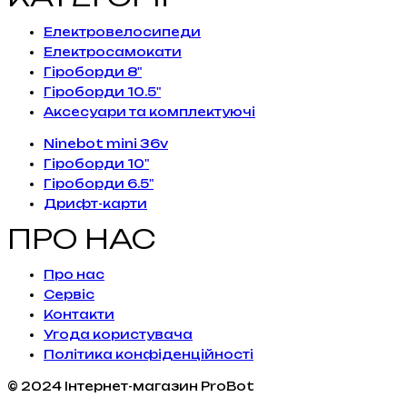
Електровелосипеди
Електросамокати
Гіроборди 8"
Гіроборди 10.5"
Аксесуари та комплектуючі
Ninebot mini 36v
Гіроборди 10"
Гіроборди 6.5"
Дрифт-карти
ПРО НАС
Про нас
Сервiс
Контакти
Угода користувача
Політика конфіденційності
© 2024 Інтернет-магазин ProBot