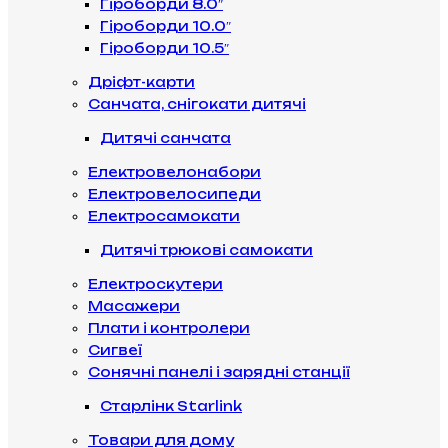
Гіроборди 8.0″
Гіроборди 10.0″
Гіроборди 10.5″
Дріфт-карти
Санчата, снігокати дитячі
Дитячі санчата
Електровелонабори
Електровелосипеди
Електросамокати
Дитячі трюкові самокати
Електроскутери
Масажери
Плати і контролери
Сигвеї
Сонячні панелі і зарядні станції
Старлінк Starlink
Товари для дому