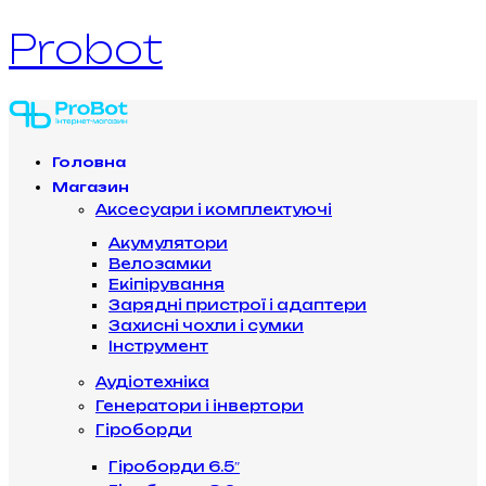
Probot
Головна
Магазин
Аксесуари і комплектуючі
Акумулятори
Велозамки
Екіпірування
Зарядні пристрої і адаптери
Захисні чохли і сумки
Інструмент
Аудіотехніка
Генератори і інвертори
Гіроборди
Гіроборди 6.5″