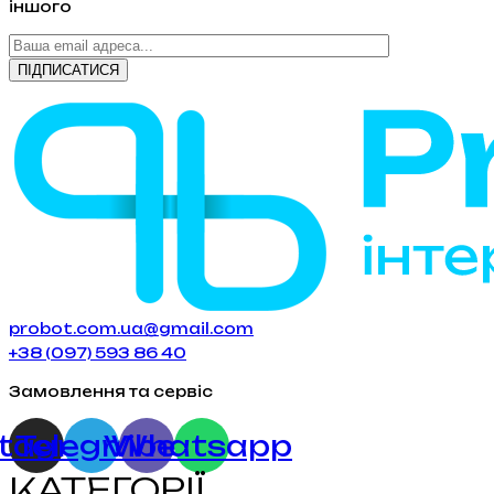
іншого
probot.com.ua@gmail.com
+38 (097) 593 86 40
Замовлення та сервіс
stagram
Telegram
Viber
Whatsapp
КАТЕГОРІЇ